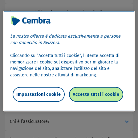
expand_more
Vi sono requisiti per la copertura assicurativa?
expand_more
Chi è assicurato con ShoppingProtect?
La nostra offerta è dedicata esclusivamente a persone
con domicilio in Svizzera.
expand_more
Per quanto tempo vale la copertura assicurativa?
Cliccando su “Accetta tutti i cookie”, l'utente accetta di
memorizzare i cookie sul dispositivo per migliorare la
expand_more
Dove vale la copertura assicurativa?
navigazione del sito, analizzare l'utilizzo del sito e
assistere nelle nostre attività di marketing.
expand_more
Come viene fatturato il premio assicurativo?
Impostazioni cookie
Accetta tutti i cookie
Dove posso trovare maggiori informazioni su
expand_more
ShoppingProtect?
expand_more
Chi è l’assicuratore?