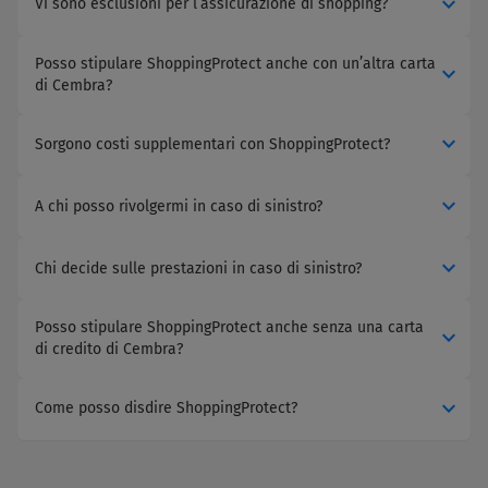
expand_more
Vi sono esclusioni per l’assicurazione di shopping?
Posso stipulare ShoppingProtect anche con un’altra carta
expand_more
di Cembra?
expand_more
Sorgono costi supplementari con ShoppingProtect?
expand_more
A chi posso rivolgermi in caso di sinistro?
expand_more
Chi decide sulle prestazioni in caso di sinistro?
Posso stipulare ShoppingProtect anche senza una carta
expand_more
di credito di Cembra?
expand_more
Come posso disdire ShoppingProtect?