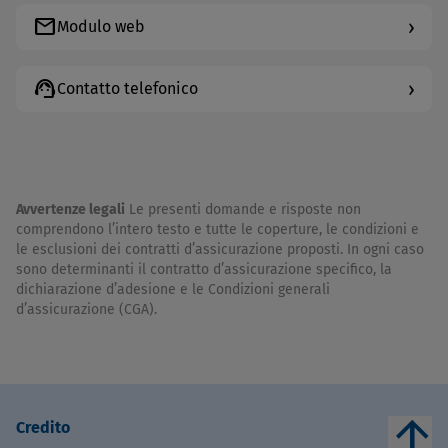
mail
›
Modulo web
support_agent
›
Contatto telefonico
Avvertenze legali
Le presenti domande e risposte non
comprendono l’intero testo e tutte le coperture, le condizioni e
le esclusioni dei contratti d’assicurazione proposti. In ogni caso
sono determinanti il contratto d’assicurazione specifico, la
dichiarazione d’adesione e le Condizioni generali
d’assicurazione (CGA).
arrow_upward
Credito