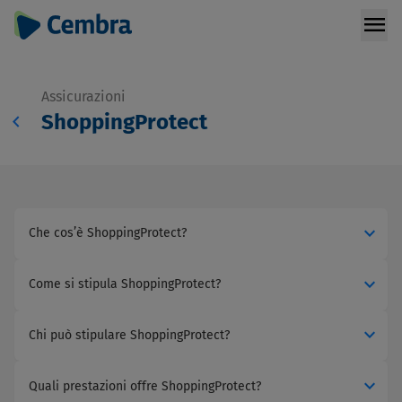
menu
Assicurazioni
chevron_left
ShoppingProtect
expand_more
Che cos’è ShoppingProtect?
expand_more
Come si stipula ShoppingProtect?
expand_more
Chi può stipulare ShoppingProtect?
expand_more
Quali prestazioni offre ShoppingProtect?