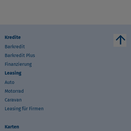
arrow_upward
Kredite
Barkredit
Barkredit Plus
Finanzierung
Leasing
Auto
Motorrad
Caravan
Leasing für Firmen
Karten