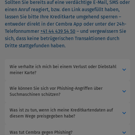
Sollten Sie bereits auf eine verdächtige E-Mail, SMS oder
einen Anruf reagiert, bzw. den Link ausgefüllt haben,
lassen Sie bitte Ihre Kreditkarte umgehend sperren –
entweder direkt in der Cembra App oder unter der 24h-
Telefonnummer
+41 44 439 54 50
– und vergewissern Sie
sich, dass keine betrügerischen Transaktionen durch
Dritte stattgefunden haben.
Wie verhalte ich mich bei einem Verlust oder Diebstahl
expand_more
meiner Karte?
Wie können Sie sich vor Phishing-Angriffen über
expand_more
Suchmaschinen schützen?
Was ist zu tun, wenn ich meine Kreditkartendaten auf
expand_more
diesem Wege preisgegeben habe?
expand_more
Was tut Cembra gegen Phishing?