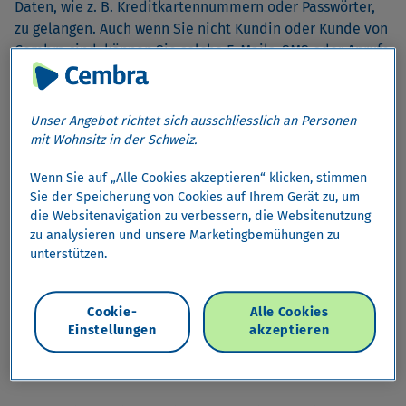
Daten, wie z. B. Kreditkartennummern oder Passwörter,
zu gelangen. Auch wenn Sie nicht Kundin oder Kunde von
Cembra sind, können Sie solche E-Mails, SMS oder Anrufe
erreichen.
Sie werden z.B. aufgefordert, über einen Link persönliche
Unser Angebot richtet sich ausschliesslich an Personen
Daten zu nennen. Antworten Sie nicht auf solche
mit Wohnsitz in der Schweiz.
Anfragen. Cembra wird Sie nie per E-Mail, SMS oder am
Wenn Sie auf „Alle Cookies akzeptieren“ klicken, stimmen
Telefon bitten, vertrauliche Daten bekanntzugeben.
Sie der Speicherung von Cookies auf Ihrem Gerät zu, um
die Websitenavigation zu verbessern, die Websitenutzung
Was tun?
zu analysieren und unsere Marketingbemühungen zu
unterstützen.
Falls Sie eine verdächtige Nachricht per E-Mail oder
über einen anderen Kanal erhalten haben, leiten Sie
diese bitte umgehend an Cembra unter
Cookie-
Alle Cookies
antiphishing@cembra.ch
und löschen Sie die
Einstellungen
akzeptieren
verdächtige Nachricht danach unbeantwortet. Klicken
Sie niemals auf Links und öffnen Sie keine Anhänge.