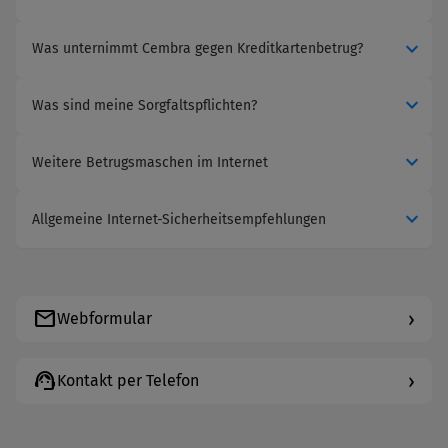
expand_more
Was unternimmt Cembra gegen Kreditkartenbetrug?
expand_more
Was sind meine Sorgfaltspflichten?
expand_more
Weitere Betrugsmaschen im Internet
expand_more
Allgemeine Internet-Sicherheitsempfehlungen
mail
›
Webformular
support_agent
›
Kontakt per Telefon