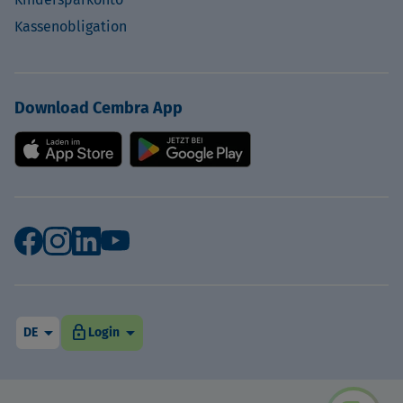
Kassenobligation
Download Cembra App
arrow_drop_down
arrow_drop_down
lock
DE
Login