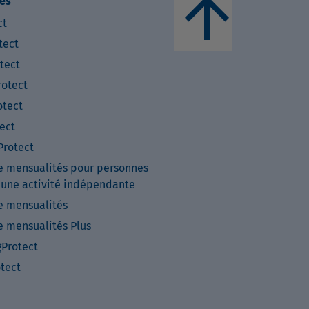
arrow_upward
es
ct
tect
tect
otect
tect
ect
rotect
e mensualités pour personnes
 une activité indépendante
e mensualités
e mensualités Plus
Protect
otect