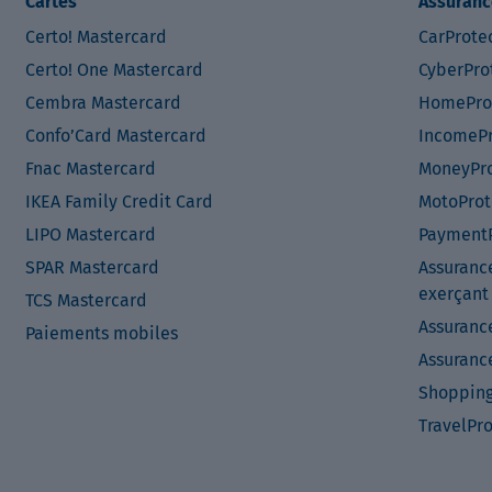
Cartes
Assuranc
Certo! Mastercard
CarProte
Certo! One Mastercard
CyberPro
Cembra Mastercard
HomePro
Confo’Card Mastercard
IncomePr
Fnac Mastercard
MoneyPro
IKEA Family Credit Card
MotoProt
LIPO Mastercard
PaymentP
SPAR Mastercard
Assuranc
exerçant
TCS Mastercard
Assuranc
Paiements mobiles
Assuranc
Shopping
TravelPr