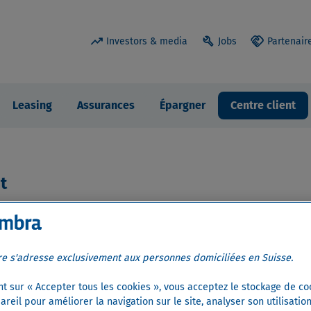
trending_up
build
handshake
Investors & media
Jobs
Partenair
Leasing
Assurances
Épargner
Centre client
t
re s'adresse exclusivement aux personnes domiciliées en Suisse.
leux
nt sur « Accepter tous les cookies », vous acceptez le stockage de co
reil pour améliorer la navigation sur le site, analyser son utilisation
ccordons la plus haute priorité à la protection de