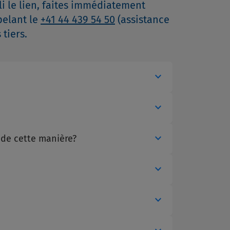
li le lien, faites immédiatement
pelant le
+41 44 439 54 50
(assistance
tiers.
expand_more
expand_more
expand_more
 de cette manière?
expand_more
expand_more