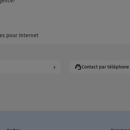
igence?
s pour Internet
support_agent
›
Contact par téléphone