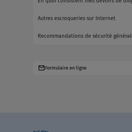
En quoi consistent mes devoirs de dil
Autres escroqueries sur Internet
Recommandations de sécurité générale
mail
Formulaire en ligne