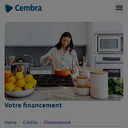
menu
Votre financement
Home
›
Crédits
›
Financement