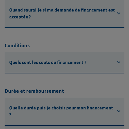
Quand saurai-je si ma demande de financement est
expand_more
acceptée ?
Conditions
expand_more
Quels sont les coûts du financement ?
Durée et remboursement
Quelle durée puis-je choisir pour mon financement
expand_more
?