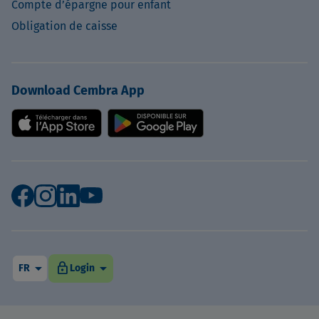
Compte d’épargne pour enfant
Obligation de caisse
Download Cembra App
arrow_drop_down
arrow_drop_down
lock
FR
Login