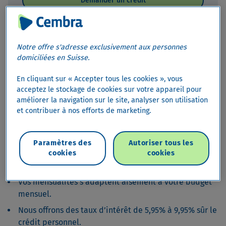
Demander un crédit
Calculer
Notre offre s'adresse exclusivement aux personnes
domiciliées en Suisse.
Les informations essentielles sur votre crédit
personnel
En cliquant sur « Accepter tous les cookies », vous
acceptez le stockage de cookies sur votre appareil pour
Les informations les plus importantes concernant votre
améliorer la navigation sur le site, analyser son utilisation
prêt personnel de Cembra en un coup d'œil :
et contribuer à nos efforts de marketing.
Optez pour un cadre de crédit entre CHF 1000.– et CHF
250’000.–.
Paramètres des
Autoriser tous les
cookies
cookies
Choisissez une durée entre 12 et 84 mois, en fonction
de vos projets.
Vos mensualités s’adaptent aisément à votre budget
mensuel.
Nous offrons des taux d’intérêt de 5,95% à 9,95% sûr le
crédit personnel.