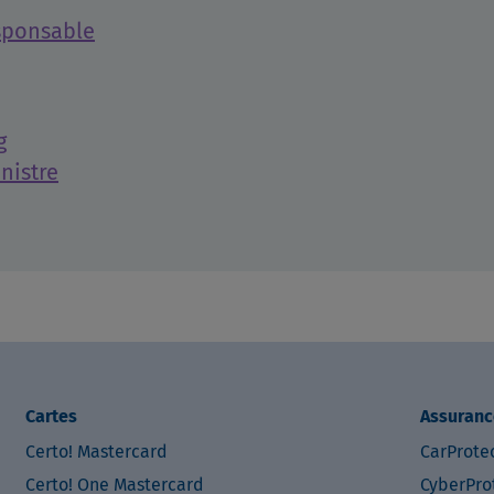
esponsable
g
nistre
Cartes
Assuranc
Certo! Mastercard
CarProte
Certo! One Mastercard
CyberPro