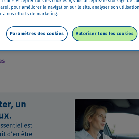
nt sur « Accepter tous les cookies », vous acceptez le stockage de co
reil pour améliorer la navigation sur le site, analyser son utilisation
r à nos efforts de marketing.
Paramètres des cookies
Autoriser tous les cookies
es
ter, un
ux.
essentiel est
ait d’en être