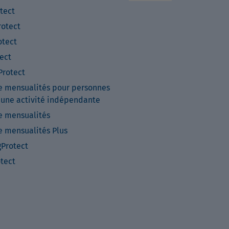
tect
otect
tect
ect
rotect
e mensualités pour personnes
 une activité indépendante
e mensualités
e mensualités Plus
Protect
otect