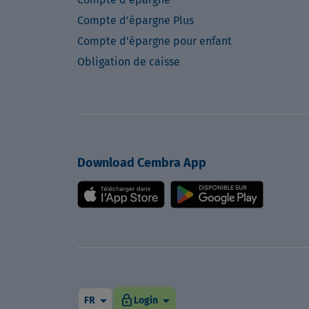
Compte d’épargne Plus
Compte d’épargne pour enfant
Obligation de caisse
Download Cembra App
arrow_drop_down
arrow_drop_down
lock
FR
Login