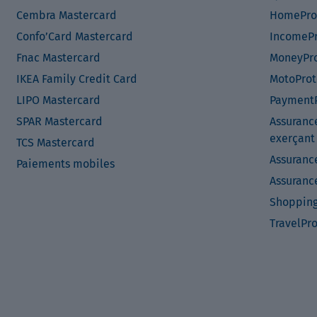
Cembra Mastercard
HomePro
Confo’Card Mastercard
IncomePr
Fnac Mastercard
MoneyPro
IKEA Family Credit Card
MotoProt
LIPO Mastercard
PaymentP
SPAR Mastercard
Assuranc
exerçant
TCS Mastercard
Assuranc
Paiements mobiles
Assuranc
Shopping
TravelPr