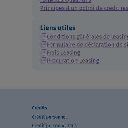
Principes d’un octroi de crédit r
Liens utiles
picture_as_pdf
Conditions générales de leasin
picture_as_pdf
Formulaire de déclaration de si
picture_as_pdf
Frais Leasing
picture_as_pdf
Procuration Leasing
Crédits
Crédit personnel
Crédit personnel Plus