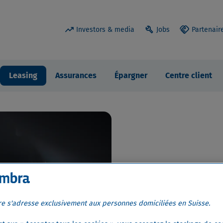
trending_up
build
handshake
Investors & media
Jobs
Partenair
Leasing
Assurances
Épargner
Centre client
Leasing
re s'adresse exclusivement aux personnes domiciliées en Suisse.
entrepr