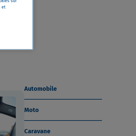
okies sur
 et
Automobile
Moto
Caravane