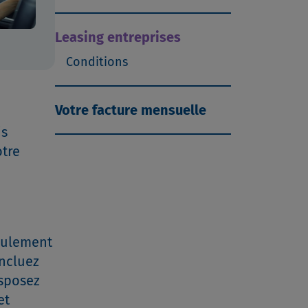
Leasing entreprises
Conditions
Votre facture mensuelle
is
otre
seulement
oncluez
isposez
et