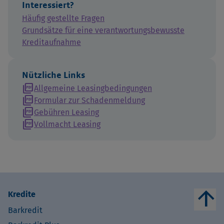
Interessiert?
Häufig gestellte Fragen
Grundsätze für eine verantwortungsbewusste
Kreditaufnahme
Nützliche Links
picture_as_pdf
Allgemeine Leasingbedingungen
picture_as_pdf
Formular zur Schadenmeldung
picture_as_pdf
Gebühren Leasing
picture_as_pdf
Vollmacht Leasing
arrow_upward
Kredite
Barkredit