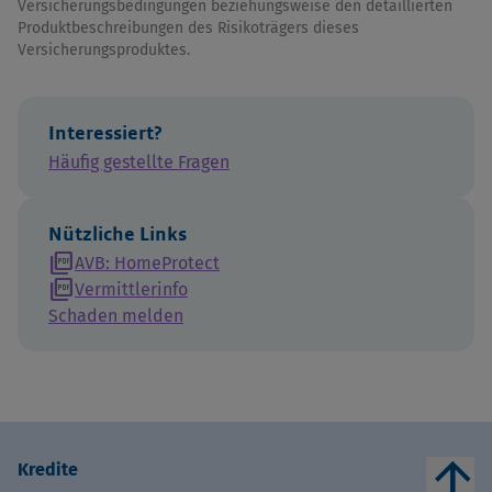
Versicherungsbedingungen beziehungsweise den detaillierten
Produktbeschreibungen des Risikoträgers dieses
Versicherungsproduktes.
Interessiert?
Häufig gestellte Fragen
Nützliche Links
picture_as_pdf
AVB: HomeProtect
picture_as_pdf
Vermittlerinfo
Schaden melden
arrow_upward
Kredite