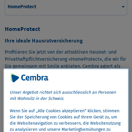
arrow_drop_down
HomeProtect
HomeProtect
Ihre ideale Hausratversicherung
Profitieren Sie jetzt von der attraktiven Hausrat- und
Privathaftpflichtversicherung «HomeProtect», die wir für
Sie gemeinsam mit Smile anbieten. Cembra agiert als
gebundene Versicherungsvermittlerin von Smile. Weitere
picture_as_pdf
Vermittlerinformationsblatt
Details finden Sie im
.
Unser Angebot richtet sich ausschliesslich an Personen
mit Wohnsitz in der Schweiz.
Jetzt beantragen
Wenn Sie auf „Alle Cookies akzeptieren“ klicken, stimmen
Ihre Vorteile mit HomeProtect
Sie der Speicherung von Cookies auf Ihrem Gerät zu, um
die Websitenavigation zu verbessern, die Websitenutzung
Direkt und einfach
zu analysieren und unsere Marketingbemühungen zu