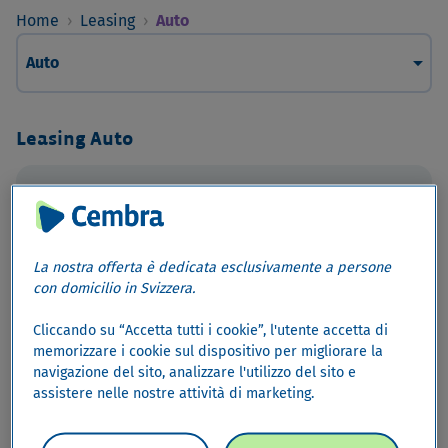
Home
›
Leasing
›
Auto
arrow_drop_down
Auto
Leasing Auto
Mobilità, indipendenza e flessibilità
finanziaria.
La nostra offerta è dedicata esclusivamente a persone
con domicilio in Svizzera.
Cliccando su “Accetta tutti i cookie”, l'utente accetta di
memorizzare i cookie sul dispositivo per migliorare la
navigazione del sito, analizzare l'utilizzo del sito e
assistere nelle nostre attività di marketing.