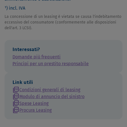
¹) incl. IVA
La concessione di un leasing è vietata se causa l'indebitamento
eccessivo del consumatore (conformemente alle disposizioni
dell'art. 3 LCSI).
Interessati?
Domande più frequenti
Principi per un prestito responsabile
Link utili
picture_as_pdf
Condizioni generali di leasing
picture_as_pdf
Modulo di annuncio del sinistro
picture_as_pdf
Spese Leasing
picture_as_pdf
Procura Leasing