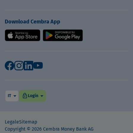
Download Cembra App
arrow_drop_down
arrow_drop_down
lock
IT
Login
Legale
Sitemap
Copyright © 2026 Cembra Money Bank AG