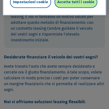
Impostazioni cookie
Accetta tutti i cookie
Oggi, quasi un veicolo su due, è finanziato con un
leasing. E noi vi forniamo un motivo valido per
adottare questo metodo di finanziamento: con
un contratto leasing Cembra guidate il veicolo
dei vostri sogni e risparmiate l'elevato
investimento iniziale.
Desiderate finanziare il veicolo dei vostri sogni?
Avete trovato l'auto che avete sempre desiderato e
cercate ora il giusto finanziamento. A tale scopo, volete
calcolare in modo preciso i costi per poter conservare
un margine finanziario che vi permetta di realizzare altri
sogni.
Noi vi offriamo soluzioni leasing flessibili.