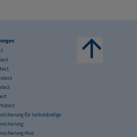
arrow_upward
rungen
ct
tect
tect
otect
tect
ect
rotect
rsicherung für Selbständige
rsicherung
rsicherung Plus