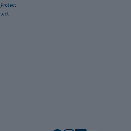
Protect
otect