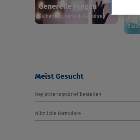
Generelle Fragen
Kar
Fra
Sicherheit, Verlust, Gebühren
Zusat
Meist Gesucht
Registrierungsbrief bestellen
Nützliche Formulare