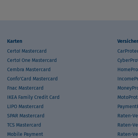
Karten
Versiche
Certo! Mastercard
CarProte
Certo! One Mastercard
CyberPro
Cembra Mastercard
HomePro
Confo’Card Mastercard
IncomePr
Fnac Mastercard
MoneyPro
IKEA Family Credit Card
MotoProt
LIPO Mastercard
PaymentP
SPAR Mastercard
Raten-Ve
TCS Mastercard
Raten-Ve
Mobile Payment
Raten-Ve