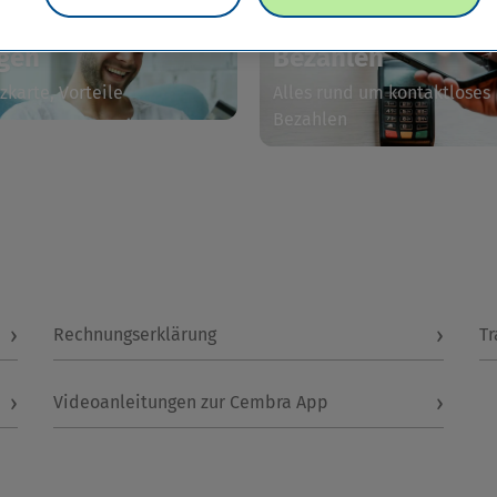
tenbezogene
Kontaktloses
gen
Bezahlen
zkarte, Vorteile
Alles rund um kontaktloses
Bezahlen
›
›
Rechnungserklärung
Tr
›
›
Videoanleitungen zur Cembra App