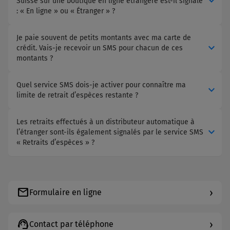
expand_more
Suisse sur une boutique en ligne étrangère est-il signalé
: « En ligne » ou « Étranger » ?
Je paie souvent de petits montants avec ma carte de
expand_more
crédit. Vais-je recevoir un SMS pour chacun de ces
montants ?
Quel service SMS dois-je activer pour connaître ma
expand_more
limite de retrait d’espèces restante ?
Les retraits effectués à un distributeur automatique à
expand_more
l’étranger sont-ils également signalés par le service SMS
« Retraits d’espèces » ?
mail
›
Formulaire en ligne
support_agent
›
Contact par téléphone