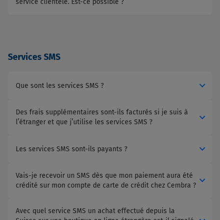
service clientèle. Est-ce possible ?
Services SMS
expand_more
Que sont les services SMS ?
Des frais supplémentaires sont-ils facturés si je suis à
expand_more
l’étranger et que j’utilise les services SMS ?
expand_more
Les services SMS sont-ils payants ?
Vais-je recevoir un SMS dès que mon paiement aura été
expand_more
crédité sur mon compte de carte de crédit chez Cembra ?
Avec quel service SMS un achat effectué depuis la