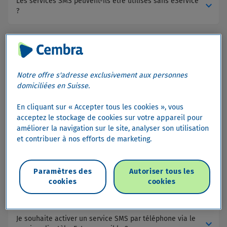
Les services SMS peuvent-ils être utilisés sans eService
expand_more
?
Activer ou désactiver le service SMS
Notre offre s'adresse exclusivement aux personnes
domiciliées en Suisse.
Pour quelles cartes de crédit Cembra les services SMS
expand_more
sont-ils disponibles ?
En cliquant sur « Accepter tous les cookies », vous
acceptez le stockage de cookies sur votre appareil pour
améliorer la navigation sur le site, analyser son utilisation
expand_more
Comment puis-je m’inscrire aux services SMS ?
et contribuer à nos efforts de marketing.
expand_more
Puis-je activer plusieurs services SMS pour ma carte ?
Paramètres des
Autoriser tous les
cookies
cookies
expand_more
Quand puis-je modifier ou désactiver les services SMS ?
Je souhaite activer un service SMS par téléphone via le
expand_more