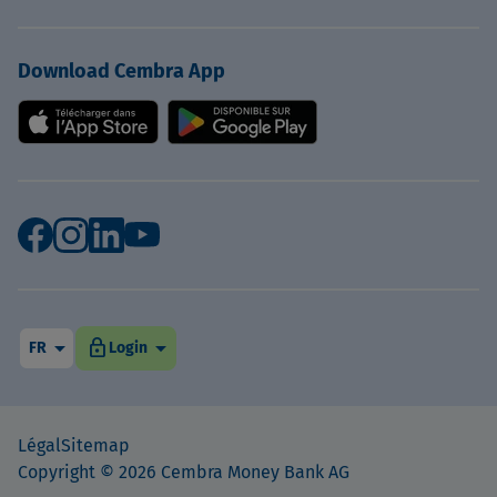
Download Cembra App
arrow_drop_down
arrow_drop_down
lock
FR
Login
Légal
Sitemap
Copyright © 2026 Cembra Money Bank AG