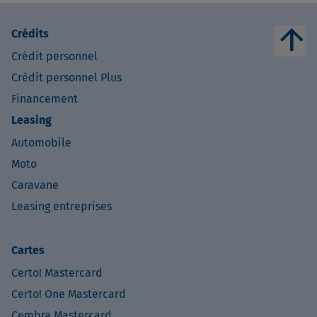
arrow_upward
Crédits
Crédit personnel
Crédit personnel Plus
Financement
Leasing
Automobile
Moto
Caravane
Leasing entreprises
Cartes
Certo! Mastercard
Certo! One Mastercard
Cembra Mastercard