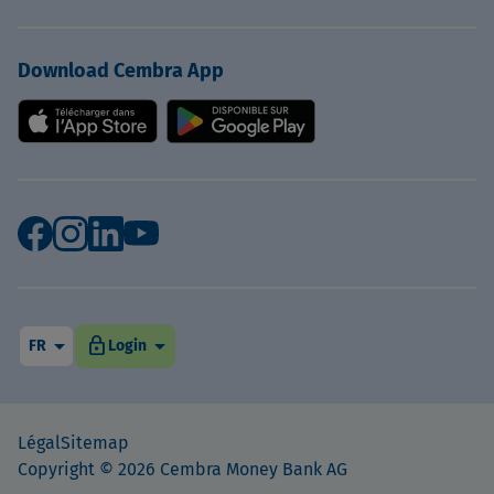
Download Cembra App
arrow_drop_down
arrow_drop_down
lock
FR
Login
Légal
Sitemap
Copyright © 2026 Cembra Money Bank AG