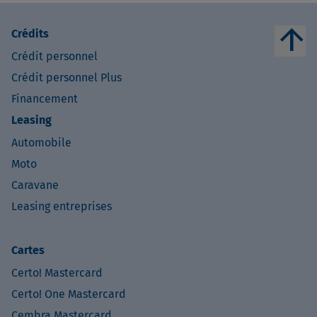
arrow_upward
Crédits
Crédit personnel
Crédit personnel Plus
Financement
Leasing
Automobile
Moto
Caravane
Leasing entreprises
Cartes
Certo! Mastercard
Certo! One Mastercard
Cembra Mastercard