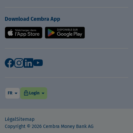
Download Cembra App
arrow_drop_down
arrow_drop_down
lock
FR
Login
Légal
Sitemap
Copyright © 2026 Cembra Money Bank AG