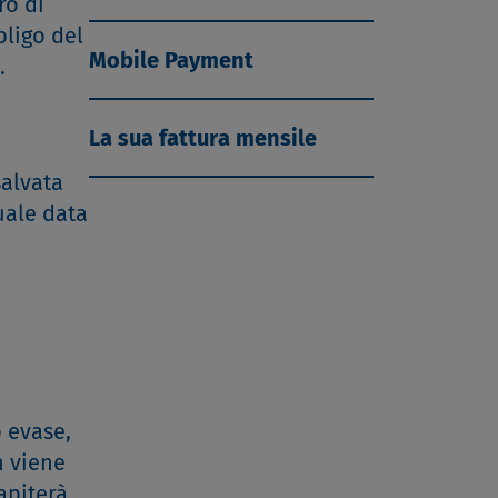
ro di
bligo del
Mobile Payment
.
La sua fattura mensile
salvata
uale data
o evase,
n viene
apiterà