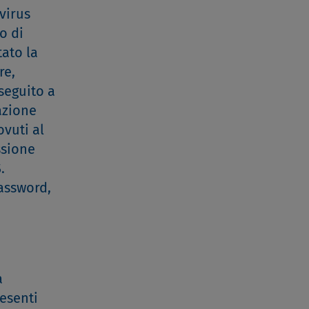
virus
o di
ato la
re,
seguito a
azione
ovuti al
ssione
.
password,
a
resenti