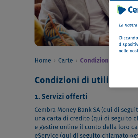
La nostra
Cliccando 
dispositiv
nelle nost
Home
›
Carte
›
Condizioni generali
Condizioni di utilizzo eS
1. Servizi offerti
Cembra Money Bank SA (qui di seguito 
una carta di credito (qui di seguito c
e gestire online il conto della loro ca
eService (qui di seguito chiamato «eSe