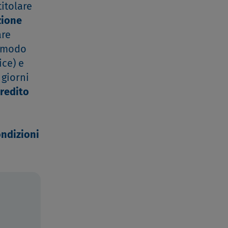
titolare
zione
are
n modo
ice) e
 giorni
credito
ondizioni