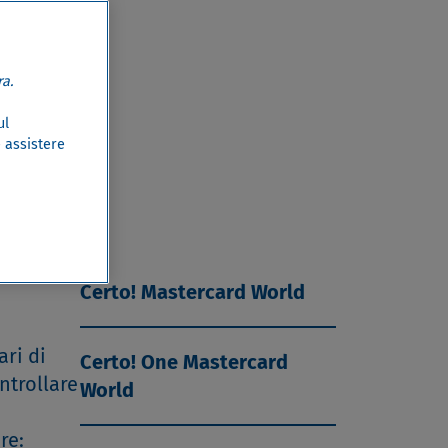
a.
ul
e assistere
Certo! Mastercard World
ari di
Certo! One Mastercard
ontrollare
World
re: