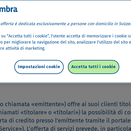
 offerta è dedicata esclusivamente a persone con domicilio in Svizzer
su “Accetta tutti i cookie”, l'utente accetta di memorizzare i cookie s
o per migliorare la navigazione del sito, analizzare l'utilizzo del sito 
re attività di marketing.
Impostazioni cookie
Accetta tutti i cookie
ervice
chiamata «emittente») offre ai suoi clienti titol
hiamati «titolare» o «titolari») la possibilità di c
rta di credito presso l'emittente tramite il portale
rvice»). L’offerta di servizi prevede, in particola