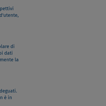
pettivi
 d'utente,
olare di
oi dati
rmente la
adeguati.
n è in