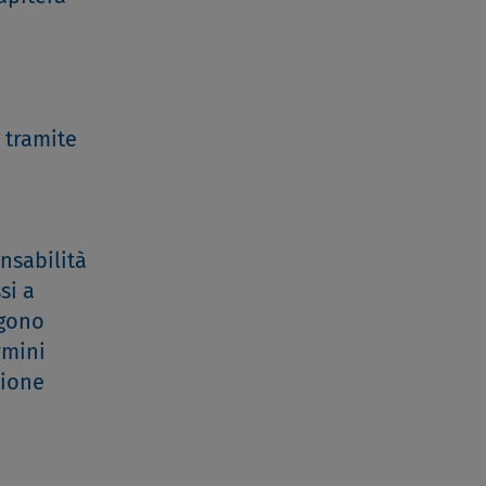
e tramite
onsabilità
si a
ngono
rmini
zione