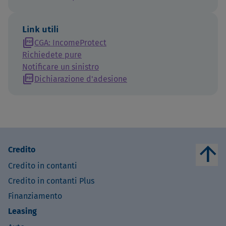
Link utili
picture_as_pdf
CGA: IncomeProtect
Richiedete pure
Notificare un sinistro
picture_as_pdf
Dichiarazione d'adesione
arrow_upward
Credito
Credito in contanti
Credito in contanti Plus
Finanziamento
Leasing