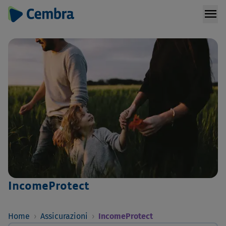
menu
IncomeProtect
Home
›
Assicurazioni
›
IncomeProtect