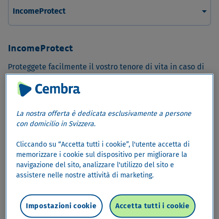
arrow_drop_down
IncomeProtect
IncomeProtect
Proteggete facilmente il vostro tenore di vita in caso di
incapacità lavorativa o perdita del lavoro non colpevole.
Proteggete voi e la vostra famiglia dalle perdite di
La nostra offerta è dedicata esclusivamente a persone
reddito
con domicilio in Svizzera.
La vita professionale presenta molte sfide. Con Cembra
Cliccando su “Accetta tutti i cookie”, l'utente accetta di
IncomeProtect siete ben preparati per mantenere il
memorizzare i cookie sul dispositivo per migliorare la
vostro tenore di vita, qualunque cosa accada. Potete
navigazione del sito, analizzare l'utilizzo del sito e
così concentrarvi sulle cose importanti della vita,
assistere nelle nostre attività di marketing.
mentre noi ci occupiamo della vostra sicurezza
finanziaria.
Impostazioni cookie
Accetta tutti i cookie
I vostri vantaggi a colpo d'occhio: