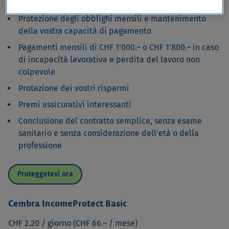
Protezione degli obblighi mensili e mantenimento
della vostra capacità di pagamento
Pagamenti mensili di CHF 1’000.– o CHF 1’800.– in caso
di incapacità lavorativa e perdita del lavoro non
colpevole
Protezione dei vostri risparmi
Premi assicurativi interessanti
Conclusione del contratto semplice, senza esame
sanitario e senza considerazione dell'età o della
professione
Proteggetevi ora
Cembra IncomeProtect Basic
CHF 2.20 / giorno (CHF 66.– / mese)