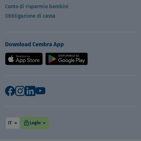
Conto di risparmio bambini
Obbligazione di cassa
Download Cembra App
arrow_drop_down
arrow_drop_down
lock
IT
Login