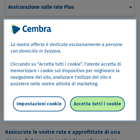
arrow_drop_down
Assicurazione sulle rate Plus
Assicurazione sulle rate Plus
Mantenete il vostro standard di vita – in ogni
La nostra offerta è dedicata esclusivamente a persone
con domicilio in Svizzera.
situazione.
Un’improvvisa e involontaria perdita del guadagno può
Cliccando su “Accetta tutti i cookie”, l'utente accetta di
memorizzare i cookie sul dispositivo per migliorare la
compromettere la vostra situazione finanziaria e i vostri
navigazione del sito, analizzare l'utilizzo del sito e
investimenti per il futuro. Dimostrate lungimiranza e
assistere nelle nostre attività di marketing.
stipulate, insieme al vostro contratto di credito,
un'assicurazione sulle rate Plus facoltativa. Essa vi
permette di assicurare i vostri progetti per il futuro
Impostazioni cookie
Accetta tutti i cookie
contro imprevisti e disporre di una riserva di denaro in
contanti.
Assicurate le vostre rate e approfittate di una