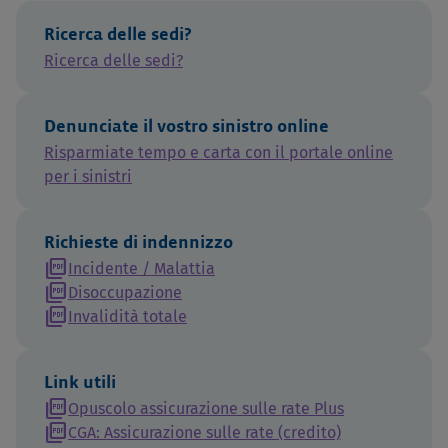
Ricerca delle sedi?
Ricerca delle sedi?
Denunciate il vostro sinistro online
Risparmiate tempo e carta con il portale online
per i sinistri
Richieste di indennizzo
picture_as_pdf
Incidente / Malattia
picture_as_pdf
Disoccupazione
picture_as_pdf
Invalidità totale
Link utili
picture_as_pdf
Opuscolo assicurazione sulle rate Plus
picture_as_pdf
CGA: Assicurazione sulle rate (credito)