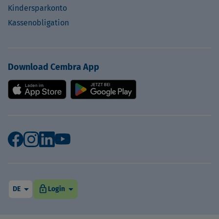
Kindersparkonto
Kassenobligation
Download Cembra App
arrow_drop_down
arrow_drop_down
lock
DE
Login