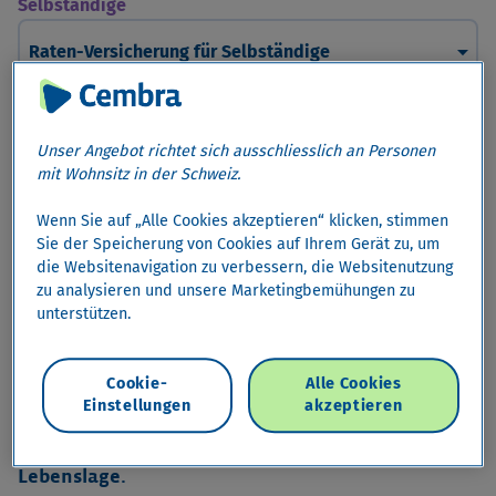
Selbständige
arrow_drop_down
Raten-Versicherung für Selbständige
Raten-Versicherung für Selbständige
Unser Angebot richtet sich ausschliesslich an Personen
mit Wohnsitz in der Schweiz.
Mehr Sicherheit für Selbständige
Wenn Sie auf „Alle Cookies akzeptieren“ klicken, stimmen
Vermeiden Sie unvorhergesehene finanzielle
Sie der Speicherung von Cookies auf Ihrem Gerät zu, um
die Websitenavigation zu verbessern, die Websitenutzung
Belastungen.
zu analysieren und unsere Marketingbemühungen zu
Sie möchten die Sicherheit haben, dass ein persönlicher
unterstützen.
Schicksalsschlag nicht auch noch zu einer
unvorhersehbaren finanziellen Belastung für Sie und Ihr
Cookie-
Alle Cookies
Geschäft wird.
Einstellungen
akzeptieren
Sichern Sie die Zahlung Ihrer Raten – in jeder
Lebenslage.