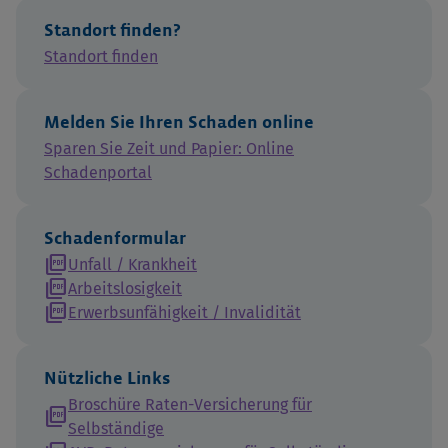
Standort finden?
Standort finden
Melden Sie Ihren Schaden online
Sparen Sie Zeit und Papier: Online
Schadenportal
Schadenformular
picture_as_pdf
Unfall / Krankheit
picture_as_pdf
Arbeitslosigkeit
picture_as_pdf
Erwerbsunfähigkeit / Invalidität
Nützliche Links
Broschüre Raten-Versicherung für
picture_as_pdf
Selbständige