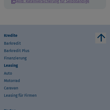
picture_as_pdf
AVB: Ratenversicherung für Selbständige
arrow_upward
Kredite
Barkredit
Barkredit Plus
Finanzierung
Leasing
Auto
Motorrad
Caravan
Leasing für Firmen