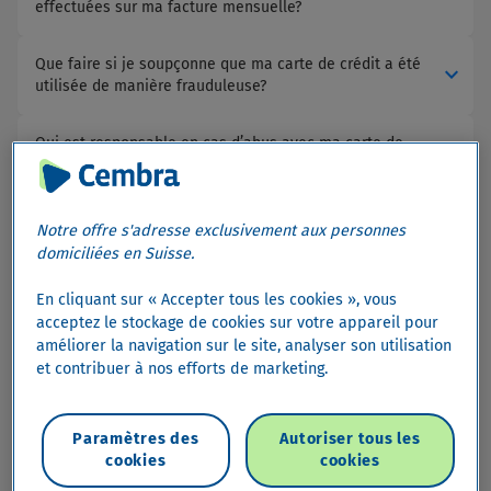
effectuées sur ma facture mensuelle?
Que faire si je soupçonne que ma carte de crédit a été
expand_more
utilisée de manière frauduleuse?
Qui est responsable en cas d’abus avec ma carte de
expand_more
crédit?
Notre offre s'adresse exclusivement aux personnes
domiciliées en Suisse.
Mastercard® Identity Check™
En cliquant sur « Accepter tous les cookies », vous
acceptez le stockage de cookies sur votre appareil pour
améliorer la navigation sur le site, analyser son utilisation
expand_more
Comment utiliser Mastercard Identity Check?
et contribuer à nos efforts de marketing.
Puis-je également utiliser Mastercard Identity Check
expand_more
avec la carte supplémentaire?
Paramètres des
Autoriser tous les
cookies
cookies
Comment reconnaître les commerces en ligne qui