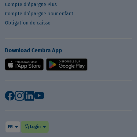
Compte d’épargne Plus
Compte d’épargne pour enfant
Obligation de caisse
Download Cembra App
arrow_drop_down
arrow_drop_down
lock
FR
Login