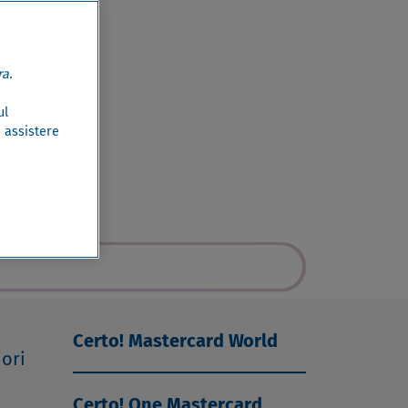
a.
ul
e assistere
ra
Certo! Mastercard World
iori
Certo! One Mastercard