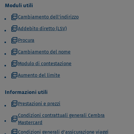
Moduli utili
picture_as_pdf
Cambiamento dell'indirizzo
picture_as_pdf
Addebito diretto (LSV)
picture_as_pdf
Procura
picture_as_pdf
Cambiamento del nome
picture_as_pdf
Modulo di contestazione
picture_as_pdf
Aumento del limite
Informazioni utili
picture_as_pdf
Prestazioni e prezzi
Condizioni contrattuali generali Cembra
picture_as_pdf
Mastercard
picture_as_pdf
Condizioni generali d’assicurazione viaggi