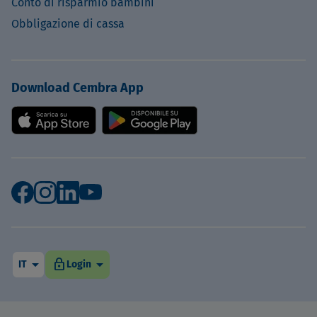
Conto di risparmio bambini
Obbligazione di cassa
Download Cembra App
arrow_drop_down
arrow_drop_down
lock
IT
Login