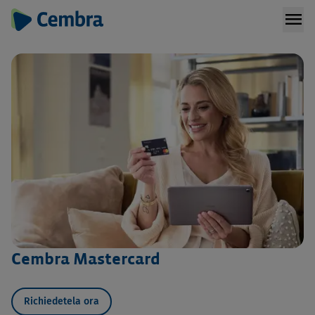
menu
Cembra Mastercard
Richiedetela ora