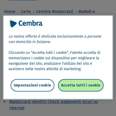
Home
›
Carte
›
Cembra Mastercard
›
Moduli e
opuscoli
arrow_drop_down
Moduli e opuscoli
La nostra offerta è dedicata esclusivamente a persone
con domicilio in Svizzera.
Moduli e opuscoli
Cliccando su “Accetta tutti i cookie”, l'utente accetta di
memorizzare i cookie sul dispositivo per migliorare la
Hai domande sulla tua Cembra Mastercard? Scopri tutte
navigazione del sito, analizzare l'utilizzo del sito e
le informazioni per utilizzarla al meglio.
assistere nelle nostre attività di marketing.
Services
Impostazioni cookie
Accetta tutti i cookie
eService: Amministri online i dati della sua carta di
credito
Mastercard Identity Check: pagamenti sicuri su
Internet