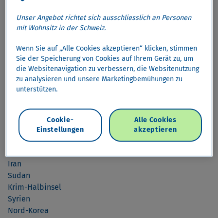
Kartenakzeptanz
Unser Angebot richtet sich ausschliesslich an Personen
arrow_drop_down
Informationen zur weltweiten Kartenakzeptanz
mit Wohnsitz in der Schweiz.
Wenn Sie auf „Alle Cookies akzeptieren“ klicken, stimmen
Sie der Speicherung von Cookies auf Ihrem Gerät zu, um
Weltweite Kartenakzeptanz mit Cembra
die Websitenavigation zu verbessern, die Websitenutzung
Von Sanktionen und Embargos betroffene Länder.
zu analysieren und unsere Marketingbemühungen zu
unterstützen.
In Ländern, gegen welche gewisse Sanktionen und
Embargos bestehen, sind keine Kreditkarten-
Cookie-
Alle Cookies
Transaktionen möglich.
Einstellungen
akzeptieren
Aktuell sind folgende Länder hiervon betroffen
Iran
Sudan
Krim-Halbinsel
Syrien
Nord-Korea