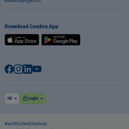
Kassenobligation
Download Cembra App
arrow_drop_down
arrow_drop_down
lock
DE
Login
Rechtliches
Sitemap