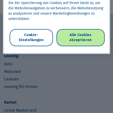
Sie der Speicherung von Cookies auf Ihrem Gerät zu, um
die Websitenavigation zu verbessern, die Websitenutzung
zu analysieren und unsere Marketingbemühungen zu
unterstützen.
arrow_upward
Kredite
Barkredit
Cookie-
Alle Cookies
Einstellungen
akzeptieren
Barkredit Plus
Finanzierung
Leasing
Auto
Motorrad
Caravan
Leasing für Firmen
Karten
Certo! Mastercard