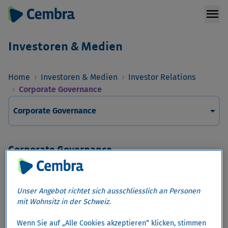
menu
Investoren & Medien
Home
›
Investoren & Medien
›
Investor Relations
›
Corporate Governance
arrow_drop_down
Corporate Governance
Corporate Governance
Management
Verwaltungsrat
Unser Angebot richtet sich ausschliesslich an Personen
Disclosure
mit Wohnsitz in der Schweiz.
Reglemente und Grundsätze
Wenn Sie auf „Alle Cookies akzeptieren“ klicken, stimmen