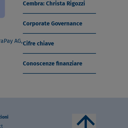
Cembra: Christa Rigozzi
Corporate Governance
raPay AG,
Cifre chiave
Conoscenze finanziare
arrow_upward
zioni
ct