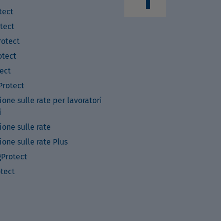
tect
tect
otect
tect
ect
rotect
ione sulle rate per lavoratori
i
ione sulle rate
ione sulle rate Plus
Protect
otect