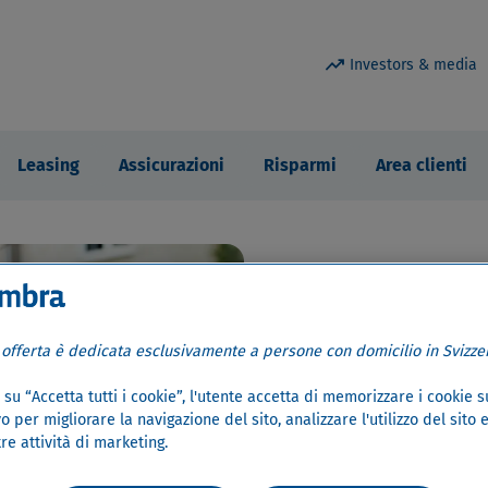
trending_up
Investors & media
Leasing
Assicurazioni
Risparmi
Area clienti
 offerta è dedicata esclusivamente a persone con domicilio in Svizzer
Simpli
su “Accetta tutti i cookie”, l'utente accetta di memorizzare i cookie s
o per migliorare la navigazione del sito, analizzare l'utilizzo del sito 
re attività di marketing.
Cembr