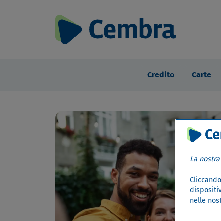
Credito
Carte
La nostra
Cliccando 
dispositiv
nelle nost