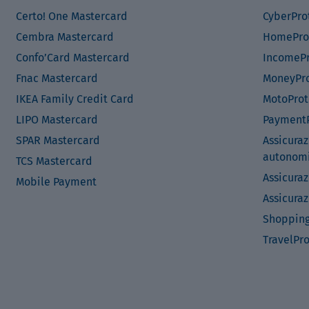
Certo! One Mastercard
CyberPro
Cembra Mastercard
HomePro
Confo’Card Mastercard
IncomePr
Fnac Mastercard
MoneyPro
IKEA Family Credit Card
MotoProt
LIPO Mastercard
PaymentP
SPAR Mastercard
Assicuraz
autonom
TCS Mastercard
Assicuraz
Mobile Payment
Assicuraz
Shopping
TravelPr