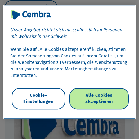
Jetzt Partner werden
Home
›
Partner
›
Kreditvermittler
Unser Angebot richtet sich ausschliesslich an Personen
mit Wohnsitz in der Schweiz.
arrow_drop_down
Kreditvermittler
Wenn Sie auf „Alle Cookies akzeptieren“ klicken, stimmen
Sie der Speicherung von Cookies auf Ihrem Gerät zu, um
Kreditvermittler
die Websitenavigation zu verbessern, die Websitenutzung
zu analysieren und unsere Marketingbemühungen zu
unterstützen.
Eine lohnende Zusammenarbeit.
Cookie-
Alle Cookies
Einstellungen
akzeptieren