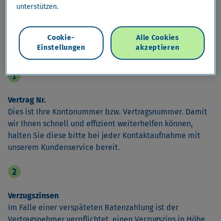
unterstützen.
Cookie-
Alle Cookies
Einstellungen
akzeptieren
Vertrag Nr.
Dies ist Ihre Kontonummer bzw. Vertragsnummer. Damit
wir Ihnen schnell und effizient weiterhelfen können,
halten Sie diese bitte bei jeder Kontaktaufnahme mit
unserem Kundenservice bereit.
Verzugszinsen
Im Falle einer verspäteten Ratenzahlung ist der
Vertragsnehmer verpflichtet, einen Verzugszins in Höhe