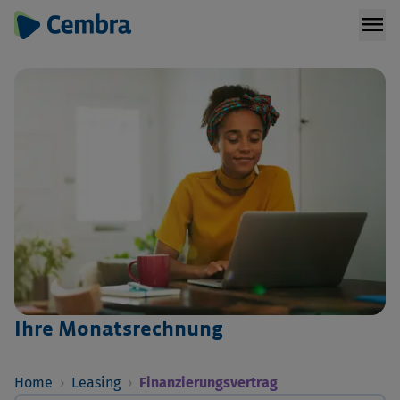
menu
Ihre Monats­rech­nung
Home
›
Leasing
›
Finanzierungsvertrag