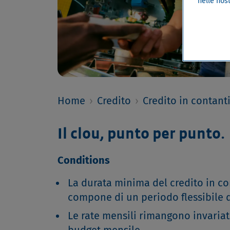
nelle nost
Home
›
Credito
›
Credito in contant
Il clou, punto per punto.
Conditions
La durata minima del credito in con
compone di un periodo flessibile di
Le rate mensili rimangono invariate
budget mensile.