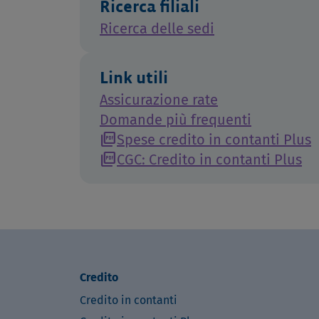
Ricerca filiali
Ricerca delle sedi
Link utili
Assicurazione rate
Domande più frequenti
picture_as_pdf
Spese credito in contanti Plus
picture_as_pdf
CGC: Credito in contanti Plus
Credito
Credito in contanti