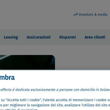
trending_up
Investors & media
Leasing
Assicurazioni
Risparmi
Area clienti
Il tuo c
 offerta è dedicata esclusivamente a persone con domicilio in Svizzer
Ora a part
su “Accetta tutti i cookie”, l'utente accetta di memorizzare i cookie s
o per migliorare la navigazione del sito, analizzare l'utilizzo del sito 