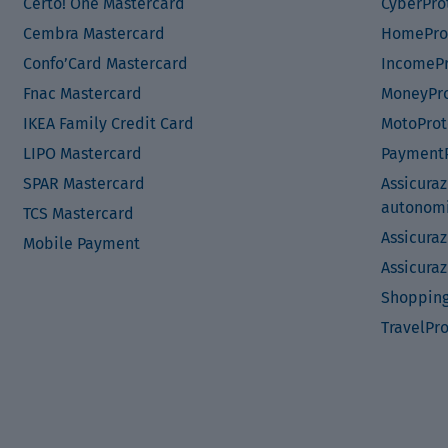
Certo! One Mastercard
CyberPro
Cembra Mastercard
HomePro
Confo’Card Mastercard
IncomePr
Fnac Mastercard
MoneyPro
IKEA Family Credit Card
MotoProt
LIPO Mastercard
PaymentP
SPAR Mastercard
Assicuraz
autonom
TCS Mastercard
Assicuraz
Mobile Payment
Assicuraz
Shopping
TravelPr