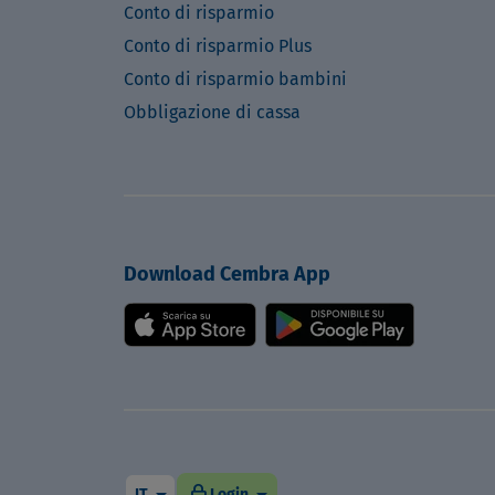
Conto di risparmio
Conto di risparmio Plus
Conto di risparmio bambini
Obbligazione di cassa
Download Cembra App
arrow_drop_down
arrow_drop_down
lock
IT
Login