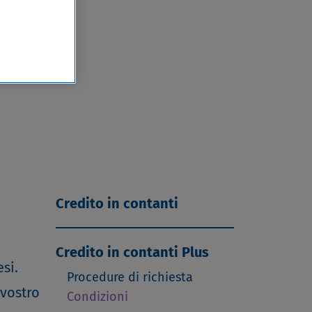
i
Credito in contanti
Credito in contanti Plus
si.
Procedure di richiesta
 vostro
Condizioni