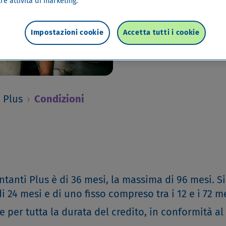
re attività di marketing.
Per i suoi soldi, clicchi qu
Impostazioni cookie
Accetta tutti i cookie
i Plus
›
Condizioni
tanti Plus è di 36 mesi, la massima di 96 mesi. Si
 24 mesi e di uno fisso compreso tra i 12 e i 72 me
 per tutta la durata del credito, in conformità al