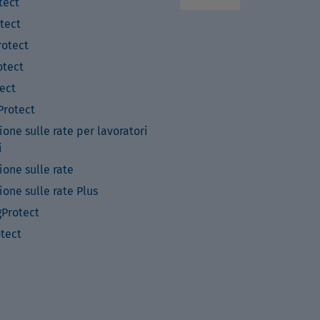
tect
tect
otect
tect
ect
rotect
ione sulle rate per lavoratori
i
ione sulle rate
ione sulle rate Plus
Protect
otect